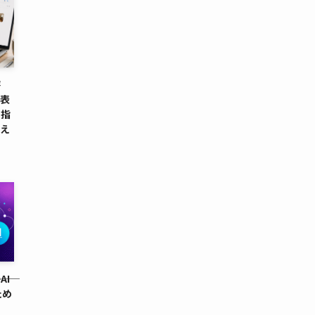
評
が表
ド指
備え
AI
ため