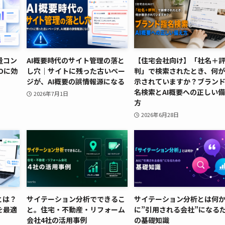
量コン
AI概要時代のサイト管理の落と
【住宅会社向け】「社名＋
EOに効
し穴｜サイトに残った古いペー
判」で検索されたとき、何
ジが、AI概要の誤情報源になる
示されていますか？ブラン
名検索とAI概要への正しい
2026年7月1日
方
2026年6月28日
とは？
サイテーション分析でできるこ
サイテーション分析とは何か――
を最適
と。住宅・不動産・リフォーム
に”引用される会社”になる
会社4社の活用事例
の基礎知識